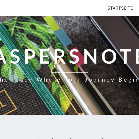
STARTSEITE
ASPERSNOT
he Place Where Your Journey Begi