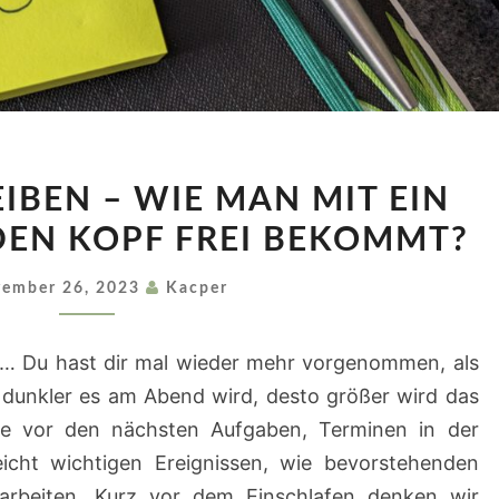
TÄGLICH
IBEN – WIE MAN MIT EIN
SCHREIBEN
EN KOPF FREI BEKOMMT?
–
WIE
ember 26, 2023
Kacper
MAN
MIT
z… Du hast dir mal wieder mehr vorgenommen, als
EIN
 dunkler es am Abend wird, desto größer wird das
PAAR
ge vor den nächsten Aufgaben, Terminen in der
WORTEN
cht wichtigen Ereignissen, wie bevorstehenden
DEN
arbeiten. Kurz vor dem Einschlafen denken wir